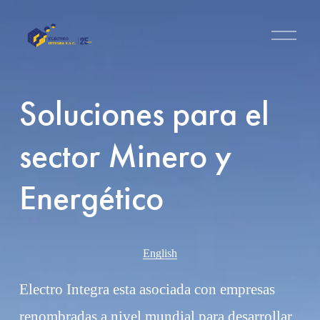
A
b
r
i
r
m
Soluciones para el 
e
n
ú
sector Minero y 
Energético
English
Electro Integra esta asociada con empresas 
renombradas a nivel mundial para desarrollar 